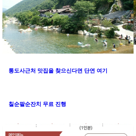
통도사근처 맛집을 찾으신다면 단연 여기
칠순팔순잔치 무료 진행