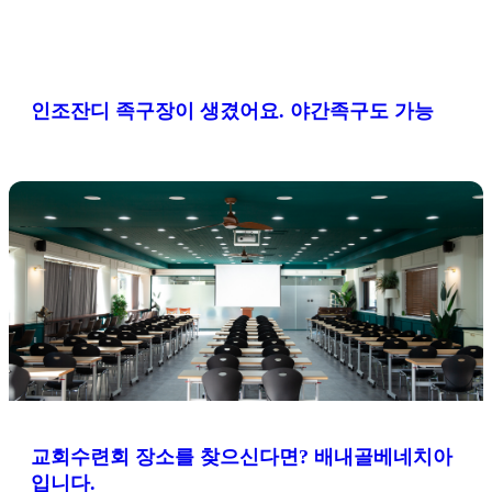
인조잔디 족구장이 생겼어요. 야간족구도 가능
교회수련회 장소를 찾으신다면? 배내골베네치아
입니다.