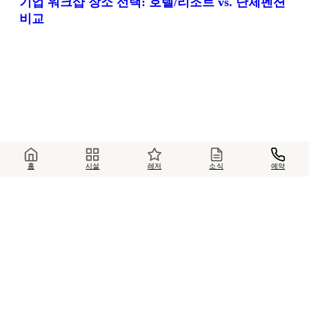
기업 워크샵 장소 선택: 호텔/리조트 vs. 단체펜션
비교
홈
시설
레저
소식
예약
배내골베네치아펜션
울산광역시 울주군 상북면 배내로 950 |
TEL 1544-8107
사업자등록번호: 605-02-93916