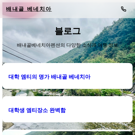
배내골 베네치아
블로그
배내골베네치아펜션의 다양한 소식과 여행 정보
대학 엠티의 명가 배내골 베네치아
대학생 엠티장소 완벽함